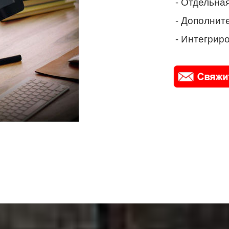
- Отдельная
- Дополнит
- Интегриро