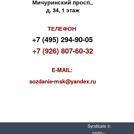
Мичуринский просп.,
д. 34, 1 этаж
ТЕЛЕФОН
+7 (495) 294-90-05
+7 (926) 807-60-32
E-MAIL:
s
ozdanie-msk@yandex.ru
Syndicate ©
2020 г.