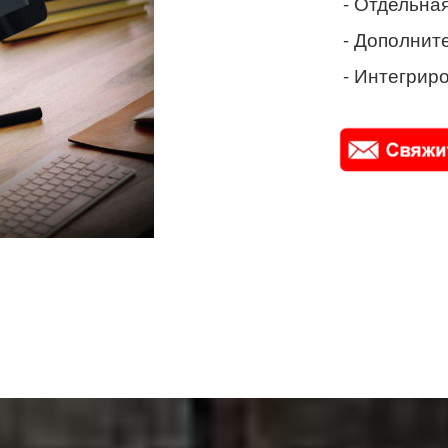
- Отдельная
- Дополнит
- Интегриро