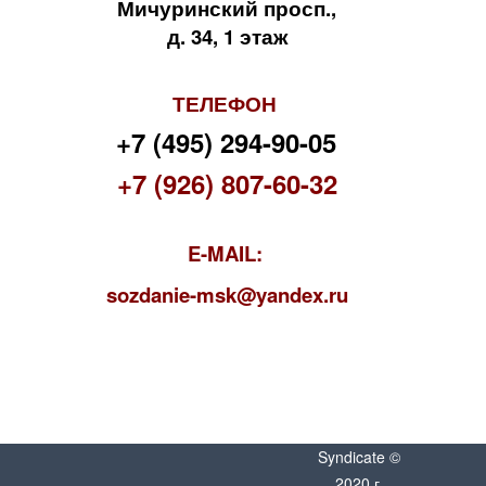
Мичуринский просп.,
д. 34, 1 этаж
ТЕЛЕФОН
+7 (495) 294-90-05
+7 (926) 807-60-32
E-MAIL:
s
ozdanie-msk@yandex.ru
Syndicate ©
2020 г.