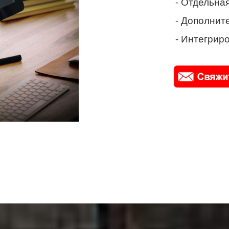
- Отдельная
- Дополнит
- Интегриро