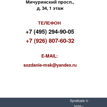
Мичуринский просп.,
д. 34, 1 этаж
ТЕЛЕФОН
+7 (495) 294-90-05
+7 (926) 807-60-32
E-MAIL:
s
ozdanie-msk@yandex.ru
Syndicate ©
2020 г.