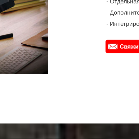
- Отдельная
- Дополнит
- Интегриро