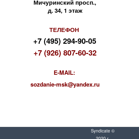
Мичуринский просп.,
д. 34, 1 этаж
ТЕЛЕФОН
+7 (495) 294-90-05
+7 (926) 807-60-32
E-MAIL:
s
ozdanie-msk@yandex.ru
Syndicate ©
2020 г.