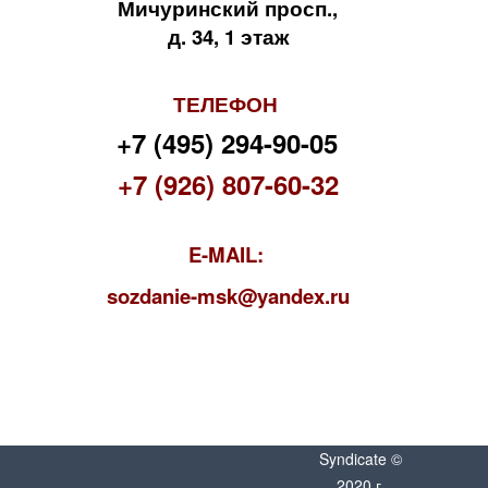
Мичуринский просп.,
д. 34, 1 этаж
ТЕЛЕФОН
+7 (495) 294-90-05
+7 (926) 807-60-32
E-MAIL:
s
ozdanie-msk@yandex.ru
Syndicate ©
2020 г.