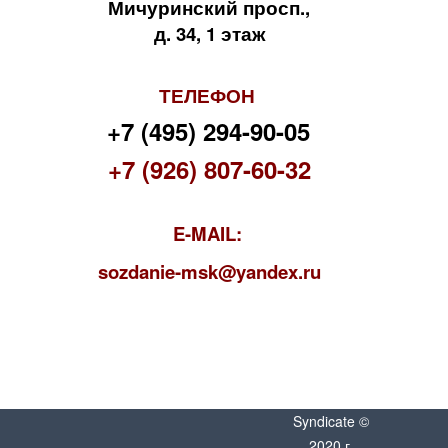
Мичуринский просп.,
д. 34, 1 этаж
ТЕЛЕФОН
+7 (495) 294-90-05
+7 (926) 807-60-32
E-MAIL:
s
ozdanie-msk@yandex.ru
Syndicate ©
2020 г.