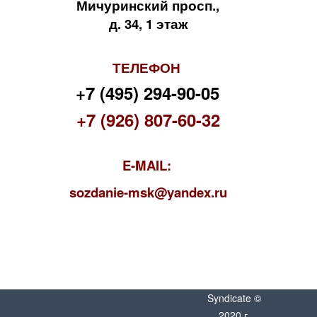
Мичуринский просп.,
д. 34, 1 этаж
ТЕЛЕФОН
+7 (495) 294-90-05
+7 (926) 807-60-32
E-MAIL:
s
ozdanie-msk@yandex.ru
Syndicate ©
2020 г.