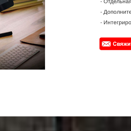
- Отдельная
- Дополнит
- Интегриро