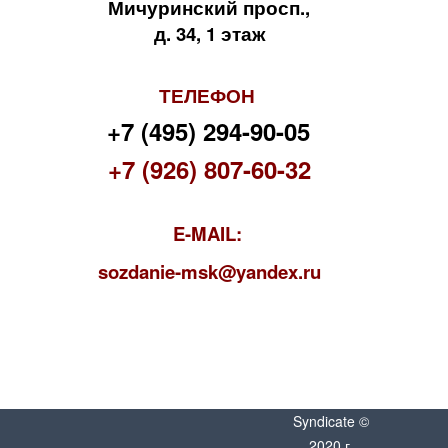
Мичуринский просп.,
д. 34, 1 этаж
ТЕЛЕФОН
+7 (495) 294-90-05
+7 (926) 807-60-32
E-MAIL:
s
ozdanie-msk@yandex.ru
Syndicate ©
2020 г.