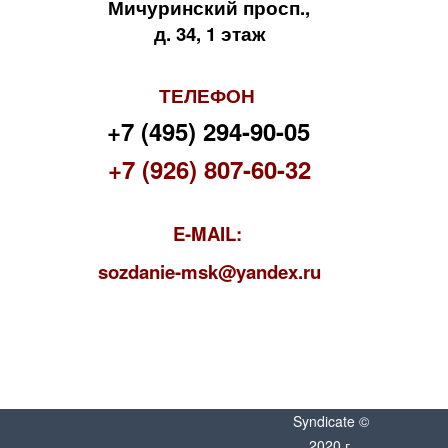
Мичуринский просп.,
д. 34, 1 этаж
ТЕЛЕФОН
+7 (495) 294-90-05
+7 (926) 807-60-32
E-MAIL:
s
ozdanie-msk@yandex.ru
Syndicate ©
2020 г.