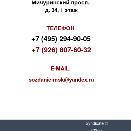
Мичуринский просп.,
д. 34, 1 этаж
ТЕЛЕФОН
+7 (495) 294-90-05
+7 (926) 807-60-32
E-MAIL:
s
ozdanie-msk@yandex.ru
Syndicate ©
2020 г.