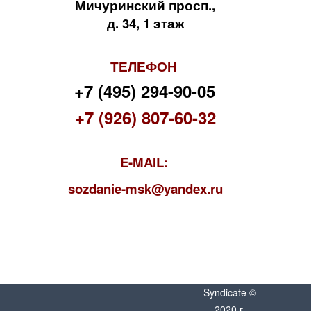
Мичуринский просп.,
д. 34, 1 этаж
ТЕЛЕФОН
+7 (495) 294-90-05
+7 (926) 807-60-32
E-MAIL:
s
ozdanie-msk@yandex.ru
Syndicate ©
2020 г.