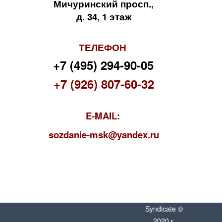
Мичуринский просп.,
д. 34, 1 этаж
ТЕЛЕФОН
+7 (495) 294-90-05
+7 (926) 807-60-32
E-MAIL:
s
ozdanie-msk@yandex.ru
Syndicate ©
2020 г.