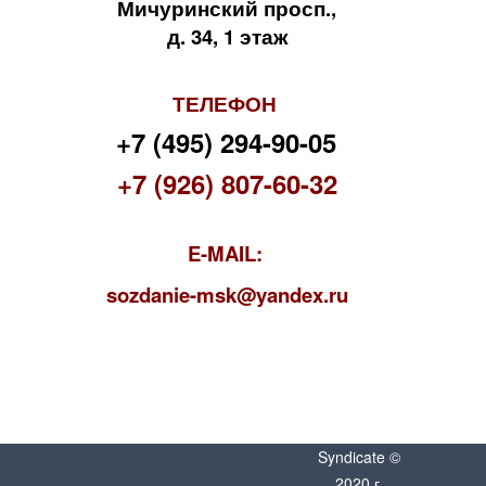
Мичуринский просп.,
д. 34, 1 этаж
ТЕЛЕФОН
+7 (495) 294-90-05
+7 (926) 807-60-32
E-MAIL:
s
ozdanie-msk@yandex.ru
Syndicate ©
2020 г.