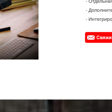
- Отдельная
- Дополнит
- Интегриро