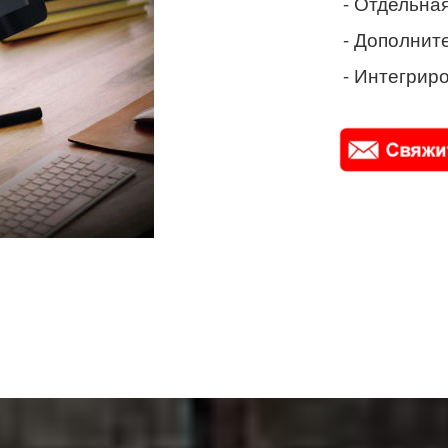
- Отдельная
- Дополнит
- Интегриро