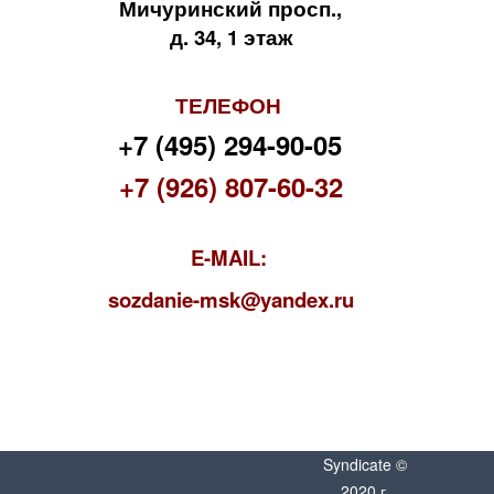
Мичуринский просп.,
д. 34, 1 этаж
ТЕЛЕФОН
+7 (495) 294-90-05
+7 (926) 807-60-32
E-MAIL:
s
ozdanie-msk@yandex.ru
Syndicate ©
2020 г.