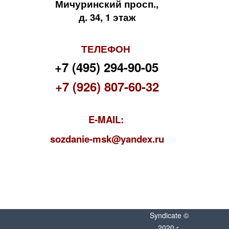
Мичуринский просп.,
д. 34, 1 этаж
ТЕЛЕФОН
+7 (495) 294-90-05
+7 (926) 807-60-32
E-MAIL:
s
ozdanie-msk@yandex.ru
Syndicate ©
2020 г.