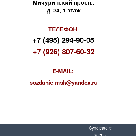
Мичуринский просп.,
д. 34, 1 этаж
ТЕЛЕФОН
+7 (495) 294-90-05
+7 (926) 807-60-32
E-MAIL:
s
ozdanie-msk@yandex.ru
Syndicate ©
2020 г.