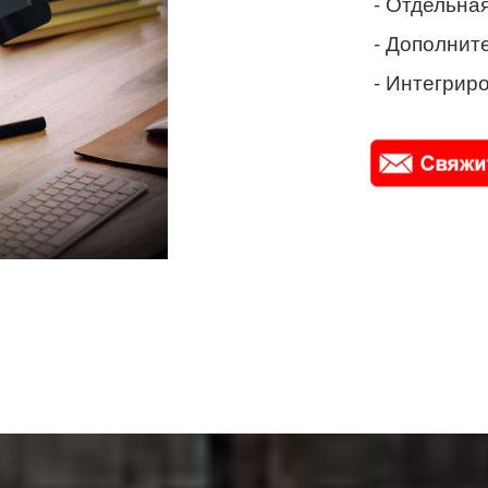
- Отдельная
- Дополнит
- Интегриро