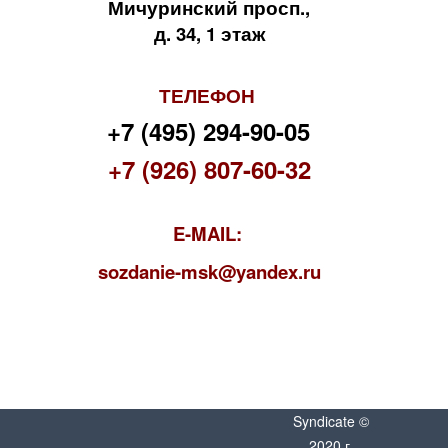
Мичуринский просп.,
д. 34, 1 этаж
ТЕЛЕФОН
+7 (495) 294-90-05
+7 (926) 807-60-32
E-MAIL:
s
ozdanie-msk@yandex.ru
Syndicate ©
2020 г.