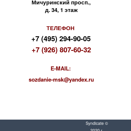
Мичуринский просп.,
д. 34, 1 этаж
ТЕЛЕФОН
+7 (495) 294-90-05
+7 (926) 807-60-32
E-MAIL:
s
ozdanie-msk@yandex.ru
Syndicate ©
2020 г.