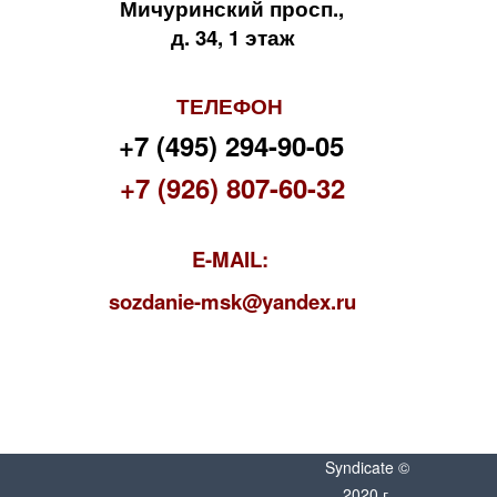
Мичуринский просп.,
д. 34, 1 этаж
ТЕЛЕФОН
+7 (495) 294-90-05
+7 (926) 807-60-32
E-MAIL:
s
ozdanie-msk@yandex.ru
Syndicate ©
2020 г.