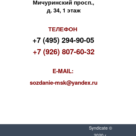
Мичуринский просп.,
д. 34, 1 этаж
ТЕЛЕФОН
+7 (495) 294-90-05
+7 (926) 807-60-32
E-MAIL:
s
ozdanie-msk@yandex.ru
Syndicate ©
2020 г.