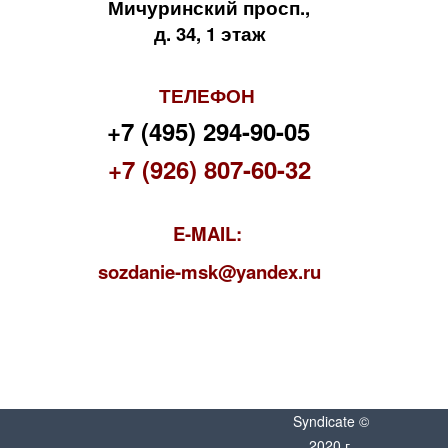
Мичуринский просп.,
д. 34, 1 этаж
ТЕЛЕФОН
+7 (495) 294-90-05
+7 (926) 807-60-32
E-MAIL:
s
ozdanie-msk@yandex.ru
Syndicate ©
2020 г.