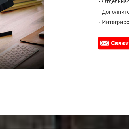
- Отдельная
- Дополнит
- Интегриро