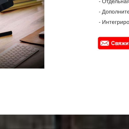
- Отдельная
- Дополнит
- Интегриро