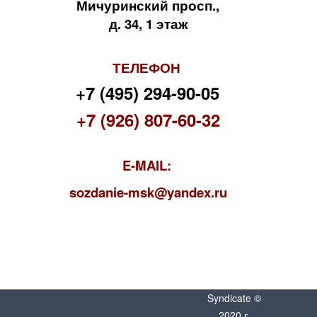
Мичуринский просп.,
д. 34, 1 этаж
ТЕЛЕФОН
+7 (495) 294-90-05
+7 (926) 807-60-32
E-MAIL:
s
ozdanie-msk@yandex.ru
Syndicate ©
2020 г.