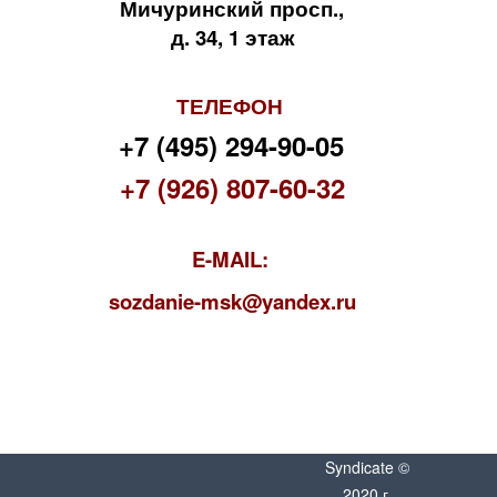
Мичуринский просп.,
д. 34, 1 этаж
ТЕЛЕФОН
+7 (495) 294-90-05
+7 (926) 807-60-32
E-MAIL:
s
ozdanie-msk@yandex.ru
Syndicate ©
2020 г.