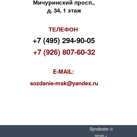
Мичуринский просп.,
д. 34, 1 этаж
ТЕЛЕФОН
+7 (495) 294-90-05
+7 (926) 807-60-32
E-MAIL:
s
ozdanie-msk@yandex.ru
Syndicate ©
2020 г.