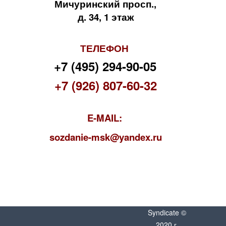
Мичуринский просп.,
д. 34, 1 этаж
ТЕЛЕФОН
+7 (495) 294-90-05
+7 (926) 807-60-32
E-MAIL:
s
ozdanie-msk@yandex.ru
Syndicate ©
2020 г.