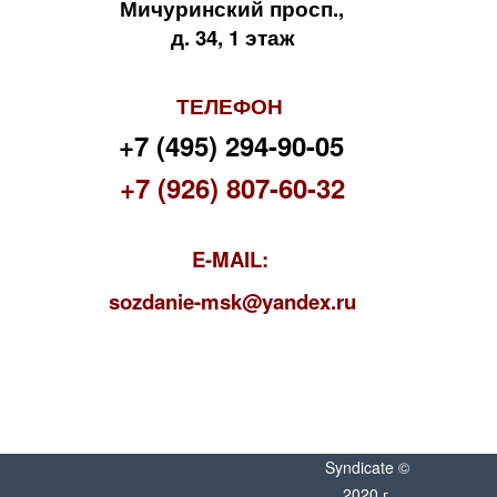
Мичуринский просп.,
д. 34, 1 этаж
ТЕЛЕФОН
+7 (495) 294-90-05
+7 (926) 807-60-32
E-MAIL:
s
ozdanie-msk@yandex.ru
Syndicate ©
2020 г.