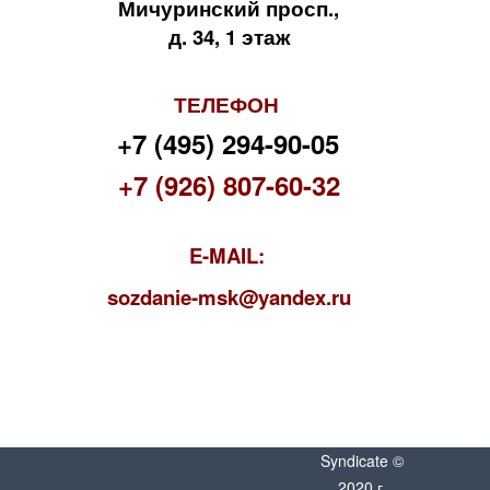
Мичуринский просп.,
д. 34, 1 этаж
ТЕЛЕФОН
+7 (495) 294-90-05
+7 (926) 807-60-32
E-MAIL:
s
ozdanie-msk@yandex.ru
Syndicate ©
2020 г.