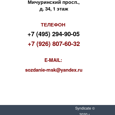
Мичуринский просп.,
д. 34, 1 этаж
ТЕЛЕФОН
+7 (495) 294-90-05
+7 (926) 807-60-32
E-MAIL:
s
ozdanie-msk@yandex.ru
Syndicate ©
2020 г.