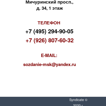
Мичуринский просп.,
д. 34, 1 этаж
ТЕЛЕФОН
+7 (495) 294-90-05
+7 (926) 807-60-32
E-MAIL:
s
ozdanie-msk@yandex.ru
Syndicate ©
2020 г.