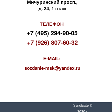
Мичуринский просп.,
д. 34, 1 этаж
ТЕЛЕФОН
+7 (495) 294-90-05
+7 (926) 807-60-32
E-MAIL:
s
ozdanie-msk@yandex.ru
Syndicate ©
2020 г.