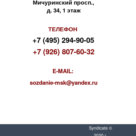
Мичуринский просп.,
д. 34, 1 этаж
ТЕЛЕФОН
+7 (495) 294-90-05
+7 (926) 807-60-32
E-MAIL:
s
ozdanie-msk@yandex.ru
Syndicate ©
2020 г.