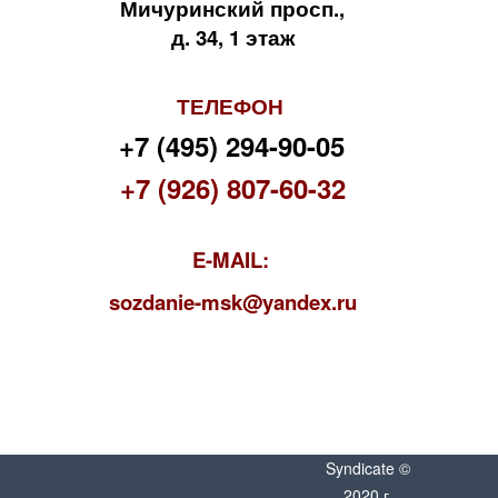
Мичуринский просп.,
д. 34, 1 этаж
ТЕЛЕФОН
+7 (495) 294-90-05
+7 (926) 807-60-32
E-MAIL:
s
ozdanie-msk@yandex.ru
Syndicate ©
2020 г.