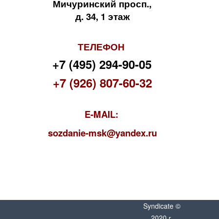
Мичуринский просп.,
д. 34, 1 этаж
ТЕЛЕФОН
+7 (495) 294-90-05
+7 (926) 807-60-32
E-MAIL:
s
ozdanie-msk@yandex.ru
Syndicate ©
2020 г.