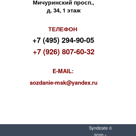
Мичуринский просп.,
д. 34, 1 этаж
ТЕЛЕФОН
+7 (495) 294-90-05
+7 (926) 807-60-32
E-MAIL:
s
ozdanie-msk@yandex.ru
Syndicate ©
2020 г.