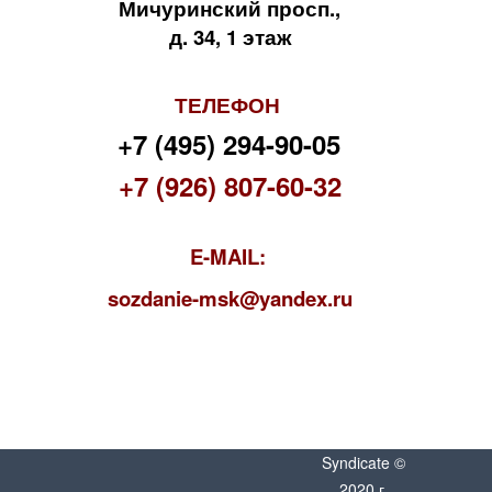
Мичуринский просп.,
д. 34, 1 этаж
ТЕЛЕФОН
+7 (495) 294-90-05
+7 (926) 807-60-32
E-MAIL:
s
ozdanie-msk@yandex.ru
Syndicate ©
2020 г.