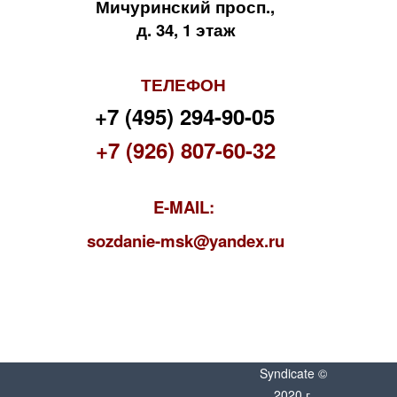
Мичуринский просп.,
д. 34, 1 этаж
ТЕЛЕФОН
+7 (495) 294-90-05
+7 (926) 807-60-32
E-MAIL:
s
ozdanie-msk@yandex.ru
Syndicate ©
2020 г.