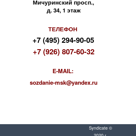
Мичуринский просп.,
д. 34, 1 этаж
ТЕЛЕФОН
+7 (495) 294-90-05
+7 (926) 807-60-32
E-MAIL:
s
ozdanie-msk@yandex.ru
Syndicate ©
2020 г.