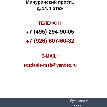
Мичуринский просп.,
д. 34, 1 этаж
ТЕЛЕФОН
+7 (495) 294-90-05
+7 (926) 807-60-32
E-MAIL:
s
ozdanie-msk@yandex.ru
Syndicate ©
2020 г.