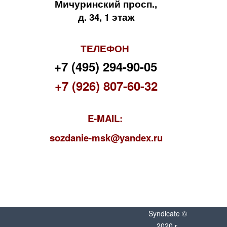
Мичуринский просп.,
д. 34, 1 этаж
ТЕЛЕФОН
+7 (495) 294-90-05
+7 (926) 807-60-32
E-MAIL:
s
ozdanie-msk@yandex.ru
Syndicate ©
2020 г.