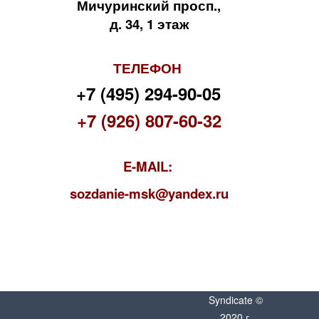
Мичуринский просп.,
д. 34, 1 этаж
ТЕЛЕФОН
+7 (495) 294-90-05
+7 (926) 807-60-32
E-MAIL:
s
ozdanie-msk@yandex.ru
Syndicate ©
2020 г.